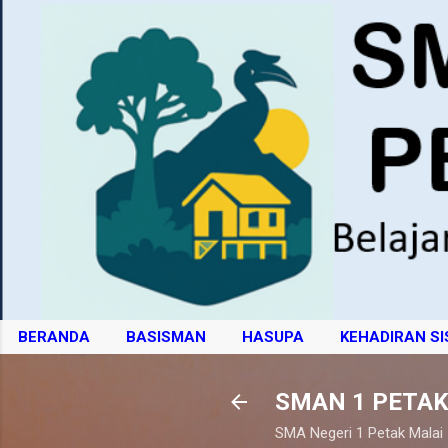
BERANDA
BASISMAN
HASUPA
KEHADIRAN S
SMAN 1 PETAK
SMA Negeri 1 Petak Malai