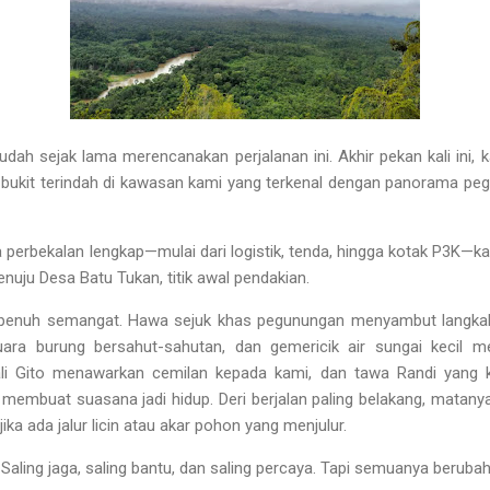
sudah sejak lama merencanakan perjalanan ini. Akhir pekan kali ini
 bukit terindah di kawasan kami yang terkenal dengan panorama pe
erbekalan lengkap—mulai dari logistik, tenda, hingga kotak P3K—k
ju Desa Batu Tukan, titik awal pendakian.
 penuh semangat. Hawa sejuk khas pegunungan menyambut langkah k
ara burung bersahut-sahutan, dan gemericik air sungai kecil me
li Gito menawarkan cemilan kepada kami, dan tawa Randi yang kh
membuat suasana jadi hidup. Deri berjalan paling belakang, matany
ika ada jalur licin atau akar pohon yang menjulur.
 Saling jaga, saling bantu, dan saling percaya. Tapi semuanya beruba