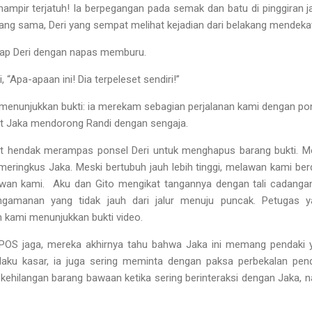
ampir terjatuh! Ia berpegangan pada semak dan batu di pinggiran ja
yang sama, Deri yang sempat melihat kejadian dari belakang mendeka
ucap Deri dengan napas memburu.
“Apa-apaan ini! Dia terpeleset sendiri!”
menunjukkan bukti: ia merekam sebagian perjalanan kami dengan po
ihat Jaka mendorong Randi dengan sengaja.
t hendak merampas ponsel Deri untuk menghapus barang bukti. Meli
meringkus Jaka. Meski bertubuh jauh lebih tinggi, melawan kami ber
awan kami. Aku dan Gito mengikat tangannya dengan tali cadang
manan yang tidak jauh dari jalur menuju puncak. Petugas y
kami menunjukkan bukti video.
 POS jaga, mereka akhirnya tahu bahwa Jaka ini memang pendaki y
erilaku kasar, ia juga sering meminta dengan paksa perbekalan pen
kehilangan barang bawaan ketika sering berinteraksi dengan Jaka, 