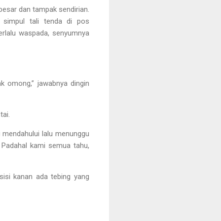
besar dan tampak sendirian.
simpul tali tenda di pos
terlalu waspada, senyumnya
ak omong,” jawabnya dingin
ai.
ng mendahului lalu menunggu
a. Padahal kami semua tahu,
sisi kanan ada tebing yang