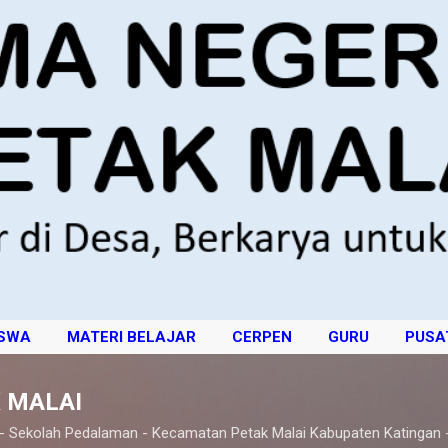
Langsung ke konten utama
ISWA
MATERI BELAJAR
CERPEN
GURU
PUSA
 MALAI
 - Sekolah Pedalaman - Kecamatan Petak Malai Kabupaten Katingan 