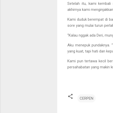
Setelah itu, kami kembal
akhirnya kami menginjakkan
Kami duduk berempat di ba
sore yang mulai turun perla
“Kalau nggak ada Deri, mun
Aku menepuk pundaknya. “Ya
yang kuat, tapi hati dan kep
Kami pun tertawa kecil ber
persahabatan yang makin k
CERPEN
K