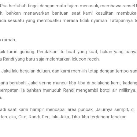
 Pria bertubuh tinggi dengan mata tajam menusuk, membawa ransel 
h, bahkan menawarkan bantuan saat kami kesulitan membuka 
i ada sesuatu yang membuatku merasa tidak nyaman. Tatapannya 
o ramah.
 naik-turun gunung. Pendakian itu buat yang kuat, bukan yang bany
a Randi yang baru saja melontarkan lelucon receh.
Jaka lalu berjalan duluan, dan kami memilih tetap dengan tempo sant
sana berubah. Jaka sering muncul tiba-tiba di belakang kami, kada
 kesempatan, ia bahkan menuduh Randi mengambil botol air milikny
u.
adi saat kami hampir mencapai area puncak. Jalurnya sempit, di 
n: aku, Gito, Randi, Deri, lalu Jaka. Tiba-tiba terdengar teriakan.