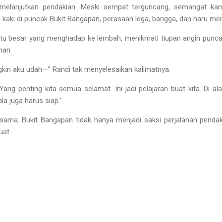
i melanjutkan pendakian. Meski sempat terguncang, semangat kam
 kaki di puncak Bukit Bangapan, perasaan lega, bangga, dan haru men
tu besar yang menghadap ke lembah, menikmati tiupan angin punc
han.
gkin aku udah—” Randi tak menyelesaikan kalimatnya.
ng penting kita semua selamat. Ini jadi pelajaran buat kita. Di a
ala juga harus siap.”
sama. Bukit Bangapan tidak hanya menjadi saksi perjalanan pendaki
uat.