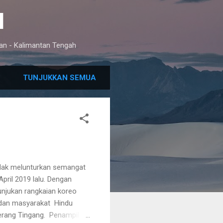
I
an - Kalimantan Tengah
TUNJUKKAN SEMUA
idak melunturkan semangat
April 2019 lalu. Dengan
nunjukan rangkaian koreo
dan masyarakat Hindu
erang Tingang. Penampilan