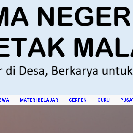
Langsung ke konten utama
ISWA
MATERI BELAJAR
CERPEN
GURU
PUSA