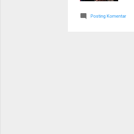
yan
Riz
Posting Komentar
yan
men
ter
pro