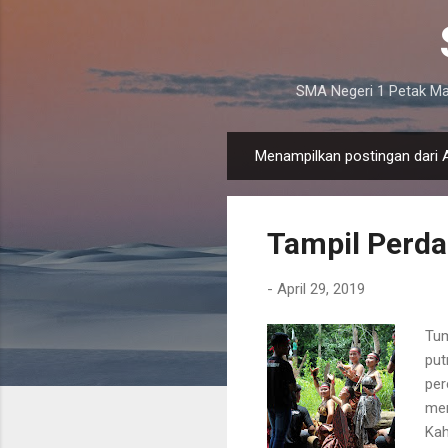
SMA Negeri 1 Petak Ma
Menampilkan postingan dari A
P
o
s
Tampil Perda
t
i
-
April 29, 2019
n
g
Tum
a
put
n
per
mer
Kah