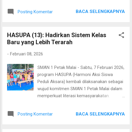
studi mulai menunjukkan kekhawatiran baru:
serta perwakilan instansi secara tatap muka,
anak-anak masa kini menghabiskan lebih
sementara koordinasi dengan jajaran
BACA SELENGKAPNYA
Posting Komentar
banyak waktu dalam lingkungan belajar
pemerintah kabupaten dilakukan melalui
formal, tetapi tidak selalu diiringi dengan
platform Zoom. Perubahan mekanisme ini
peningkatan daya serap atau kualitas
tidak terlepas dari faktor efisiensi anggaran
HASUPA (13): Hadirkan Sistem Kelas
pemahaman. Fenomena ini tidak dapat
yang tengah menjadi perhatian berba...
Baru yang Lebih Terarah
dilepaskan dari meningkatnya penggunaan
perangkat digital dalam kehidupan sehari-hari
-
Februari 08, 2026
siswa. Sebuah penelitian menunjukkan
bahwa penggunaan media digital seperti
SMAN 1 Petak Malai - Sabtu, 7 Februari 2026,
media sosial, gim, dan streaming dapat
program HASUPA (Harmoni Aksi Siswa
mengurangi waktu yang seharusnya
Peduli Aksara) kembali dilaksanakan sebagai
digunakan untuk mengerjakan tugas sekolah.
wujud komitmen SMAN 1 Petak Malai dalam
Bahkan, banyak remaja jarang menggunakan
memperkuat literasi kemasyarakatan.
media digital untuk tujuan pendidikan.
Kegiatan yang merupakan hasil kolaborasi
Penelitian lain menemukan bahwa screen
antara SMAN 1 Petak Malai dan Taman Baca
time berlebihan terutama untuk aktivitas
BACA SELENGKAPNYA
Posting Komentar
Baraoi ini terus menjadi ruang belajar
non-edukatif berkorelasi negatif dengan
alternatif bagi anak-anak di sekitar
prestasi akademik dan keterlibatan siswa di
lingkungan taman baca. Sejak pukul 15.00