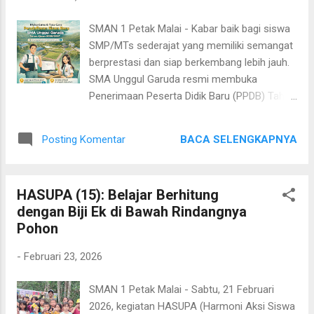
pembuatan pagar dari batang singkong.
Sweeping Sampah dan Aksi Bersih
SMAN 1 Petak Malai - Kabar baik bagi siswa
Menyeluruh Para siswa bersama guru
SMP/MTs sederajat yang memiliki semangat
melakukan penyisiran di berbagai titik
berprestasi dan siap berkembang lebih jauh.
lingkungan sekolah. Sampah yang menjadi
SMA Unggul Garuda resmi membuka
perhatian utama adalah bungkus permen,
Penerimaan Peserta Didik Baru (PPDB) Tahun
kemasan snack, plastik minuman, dan sisa-
Ajaran 2026/2027 . Program ini dirancang
sisa kemasan kecil lainnya yang sering
untuk menjaring calon peserta didik terbaik
tercecer di selasar, halaman, maupun sekitar
BACA SELENGKAPNYA
Posting Komentar
dari seluruh Indonesia yang memiliki potensi
ruang kelas. Selain itu, aksi bersih-bersih juga
akademik, karakter kuat, dan kesiapan
dilakukan secara menyeluruh meliputi: P...
mengikuti pendidikan berasrama dengan
HASUPA (15): Belajar Berhitung
program pengembangan diri yang intensif.
dengan Biji Ek di Bawah Rindangnya
Agar tidak keliru dalam proses pendaftaran,
Pohon
berikut kami rangkum mekanisme,
persyaratan, serta tata cara pendaftaran
-
Februari 23, 2026
secara lengkap. A. Kriteria Umum Pendaftar
Calon peserta didik yang ingin mendaftar ke
SMAN 1 Petak Malai - Sabtu, 21 Februari
SMA Unggul Garuda harus memenuhi kriteria
2026, kegiatan HASUPA (Harmoni Aksi Siswa