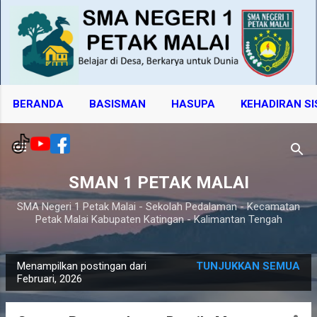
Langsung ke konten utama
BERANDA
BASISMAN
HASUPA
KEHADIRAN S
SMAN 1 PETAK MALAI
SMA Negeri 1 Petak Malai - Sekolah Pedalaman - Kecamatan
Petak Malai Kabupaten Katingan - Kalimantan Tengah
Menampilkan postingan dari
TUNJUKKAN SEMUA
P
Februari, 2026
o
s