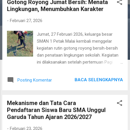
Gotong Royong Jumat Bersih: Menata
t
Lingkungan, Menumbuhkan Karakter
i
n
-
Februari 27, 2026
g
Jumat, 27 Februari 2026, keluarga besar
a
SMAN 1 Petak Malai kembali menggelar
n
kegiatan rutin gotong royong bersih-bersih
dan penataan lingkungan sekolah. Kegiatan
ini dilaksanakan setelah pertemuan Pagi
Ceria yang diawali dengan doa bersama dan
Senam Anak Indonesia Hebat. Suasana
BACA SELENGKAPNYA
Posting Komentar
penuh semangat dan kebersamaan sejak
pagi menjadi energi positif untuk
melaksanakan aksi nyata peduli lingkungan.
Mekanisme dan Tata Cara
Kegiatan gotong royong kali ini difokuskan
Pendaftaran Siswa Baru SMA Unggul
pada dua hal utama, yaitu sweeping sampah
Garuda Tahun Ajaran 2026/2027
ringan bekas makanan dan minuman serta
penataan lingkungan sekolah melalui
-
Februari 23, 2026