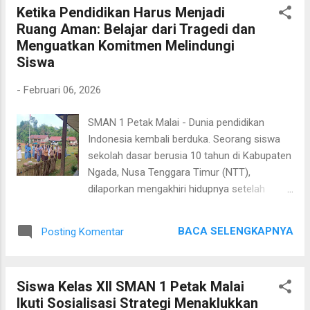
sekolah, sekaligus berpotensi menurunk...
Ketika Pendidikan Harus Menjadi
WIB, anak-anak tampak antusias
Ruang Aman: Belajar dari Tragedi dan
berdatangan menuju lokasi kegiatan yang
Menguatkan Komitmen Melindungi
tidak jauh dari Taman Baca Baraoi. Kehadiran
Siswa
mereka membawa semangat tersendiri bagi
para relawan siswa yang telah bersiap
-
Februari 06, 2026
menyambut dengan berbagai aktivitas
literasi. Suasana sore itu terasa hangat
SMAN 1 Petak Malai - Dunia pendidikan
bukan hanya karena cuaca, tetapi juga
Indonesia kembali berduka. Seorang siswa
karena semangat berbagi ilmu dan
sekolah dasar berusia 10 tahun di Kabupaten
kebersamaan yang terus terjaga. Pada
Ngada, Nusa Tenggara Timur (NTT),
pertemuan kali ini, HASUPA menghadirkan
dilaporkan mengakhiri hidupnya setelah
konsep baru agar proses belajar menjadi
diduga tidak mampu membeli buku dan pena
lebih efektif. Jika sebelumnya peserta
untuk kebutuhan sekolah. Peristiwa
mengikuti kegiatan secara bersama tanpa
BACA SELENGKAPNYA
Posting Komentar
memilukan ini menjadi perhatian nasional
pembagian klasikal, kini diterapkan sistem
sekaligus pengingat bahwa akses pendidikan
kelompok kelas ya...
bukan hanya tentang tersedianya sekolah,
Siswa Kelas XII SMAN 1 Petak Malai
tetapi juga tentang terpenuhinya kebutuhan
Ikuti Sosialisasi Strategi Menaklukkan
dasar belajar setiap anak. Kementerian