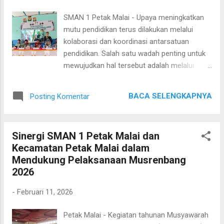
masing-masing anak. Kelas Bintang:
SMAN 1 Petak Malai - Upaya meningkatkan
Menguatkan Pondasi Literasi Kelas Bintang
mutu pendidikan terus dilakukan melalui
diperuntukkan bagi anak-anak yang masih
kolaborasi dan koordinasi antarsatuan
dalam tahap awal literasi, yakni mereka yang
pendidikan. Salah satu wadah penting untuk
belum mengenal seluruh abjad dan belum
mewujudkan hal tersebut adalah melalui
mampu merangkai kata. Pada pertemuan kali
kegiatan Rapat Koordinasi Musyawarah Kerja
ini, fokus kegiatan masih pada penguatan
Kepala Sekolah (Rakor MKKS). Forum ini
pengenalan huruf serta latihan merangkai
BACA SELENGKAPNYA
Posting Komentar
menjadi ruang strategis bagi para kepala
kata sederhana terdiri dari 4–5 huruf.
sekolah untuk berdiskusi, mengevaluasi
Pendampingan dilakukan secara sab...
program, serta merancang langkah-langkah
Sinergi SMAN 1 Petak Malai dan
pendidikan yang lebih terarah dan
Kecamatan Petak Malai dalam
berkelanjutan. Kamis, 12 Februari 2026,
Mendukung Pelaksanaan Musrenbang
Muhammad Jumani, S.Pd, Kepala SMAN 1
2026
Petak Malai, turut menghadiri Rakor MKKS
SMA Kabupaten Katingan yang
-
Februari 11, 2026
diselenggarakan di SMA Negeri 1 Pulau
Malan. Kegiatan ini diikuti oleh para kepala
Petak Malai - Kegiatan tahunan Musyawarah
SMA se-Kabupaten Katingan sebagai bentuk