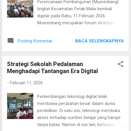
Perencanaan Pembangunan (Musrenbang)
komitmen bersama dalam memperkuat tata
tingkat Kecamatan Petak Malai kembali
kelola sekolah sekaligus meningkatkan
digelar pada Rabu, 11 Februari 2026.
kualitas layanan pendidikan bagi peserta
Musrenbang merupakan forum strategis
didik. Secara umum, MKKS merupakan
yang mempertemukan berbagai pemangku
organisasi profesional yang beranggotakan
kepentingan guna merumuskan arah
para kepala sekolah dalam satu wilayah.
BACA SELENGKAPNYA
Posting Komentar
pembangunan daerah agar selaras dengan
Melalui rakor, anggota MKKS dapat
kebutuhan masyarakat. Tahun ini,
menyelaraskan kebijakan...
pelaksanaan Musrenbang menghadirkan
Strategi Sekolah Pedalaman
nuansa berbeda dibandingkan tahun-tahun
Menghadapi Tantangan Era Digital
sebelumnya. Jika biasanya kegiatan ini
dihadiri secara langsung oleh bupati,
-
Februari 11, 2026
perwakilan pemerintah kabupaten, serta
pejabat terkait, maka untuk pertama kalinya
Perkembangan teknologi digital telah
Musrenbang Kecamatan Petak Malai
membawa perubahan besar dalam dunia
dilaksanakan dalam mode hybrid . Kegiatan
pendidikan. Di satu sisi, teknologi membuka
yang berpusat di Aula Merah Putih
akses terhadap sumber belajar yang hampir
Kecamatan Petak Malai tetap menghadirkan
tanpa batas. Namun di sisi lain, berbagai
seluruh unsur Muspika, tokoh masyarakat,