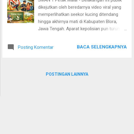
mengikuti pemaparan materi secara
dikejutkan oleh beredarnya video viral yang
bersama-sama. Dalam sosialisasi tersebut,
memperlihatkan seekor kucing ditendang
siswa mendapatkan pemahaman mengenai
hingga akhirnya mati di Kabupaten Blora,
pola soal UTBK, strategi belajar efektif,
Jawa Tengah. Aparat kepolisian pun turun
manajemen waktu saat ujian, hingga tips
tangan menyelidiki dugaan kekerasan
menjaga kesiapan mental. Lebih dari sekadar
terhadap hewan tersebut setelah video
pembekalan akademik, kegiatan ini juga
BACA SELENGKAPNYA
Posting Komentar
berdurasi singkat itu menyebar luas di media
menjadi ruang motivasi bagi siswa kelas XII
sosial. Peristiwa itu bermula ketika pemilik
yang masih berada di persimpangan pilihan
sedang berjalan santai bersama kucingnya di
setelah lulus sekolah. ...
area lapangan, lalu seorang pria tiba-tiba
POSTINGAN LAINNYA
menendang hewan tersebut hingga
dilaporkan mati. Polisi telah mengumpulkan
keterangan saksi dan menelusuri bukti,
sementara terduga pelaku berpotensi dijerat
Pasal 337 KUHP tentang penganiayaan
terhadap hewan, dengan ancaman hukuman
lebih berat jika tindakan menyebabkan
kematian. Kasus ini bukan sekadar persoalan