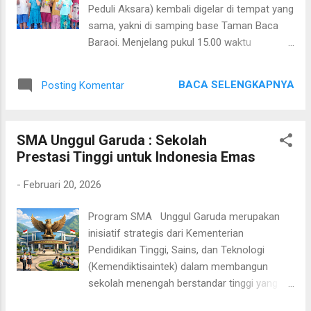
berikut: Warga Negara Indonesia (WNI) Siswa
Peduli Aksara) kembali digelar di tempat yang
kelas IX semester genap SMP/MTs atau
sama, yakni di samping base Taman Baca
sederajat Usia maksimal 21 tahun per 1 Juli
Baraoi. Menjelang pukul 15.00 waktu
2026 Diutamakan siswa berprestasi dari
setempat, suasana mulai ramai. Beberapa
keluarga kurang mampu Bersedia tinggal di
anak tampak antusias berlari kecil menuju
asrama selama masa pendidikan Siap
BACA SELENGKAPNYA
Posting Komentar
lokasi kegiatan. Sebuah lapak sederhana
mengikuti seluruh program pengembangan
berupa terpal biru telah digelar di bawah
diri ...
pohon rindang, menjadi ruang belajar terbuka
SMA Unggul Garuda : Sekolah
yang penuh keceriaan. Seperti beberapa
Prestasi Tinggi untuk Indonesia Emas
minggu terakhir, kegiatan dibagi menjadi dua
kelompok belajar. Dua terpal digelar
-
Februari 20, 2026
berdampingan: satu untuk Kelas Bintang dan
satu lagi untuk Kelas Mentari . Pembagian ini
Program SMA Unggul Garuda merupakan
bertujuan agar proses pembelajaran lebih
inisiatif strategis dari Kementerian
efektif sesuai dengan kemampuan masing-
Pendidikan Tinggi, Sains, dan Teknologi
masing anak. Kelas Bintang dipandu oleh
(Kemendiktisaintek) dalam membangun
Muhidah, guru bantu TK Pembina Desa
sekolah menengah berstandar tinggi yang
Tumbang Baraoi yang secara sukarela
berfokus pada penguatan sains, teknologi,
menjadi relawan. Ia membimbing anak-anak