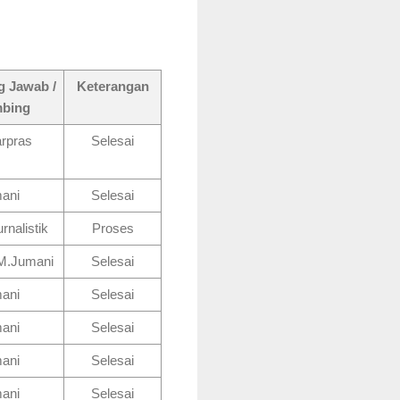
 Jawab /
Keterangan
bing
rpras
Selesai
ani
Selesai
nalistik
Proses
/M.Jumani
Selesai
ani
Selesai
ani
Selesai
ani
Selesai
ani
Selesai