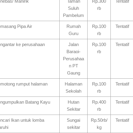
nebas/ Manirik
Taman
Rp.300
Tentatif
Suluh
rb
Pambelum
masang Pipa Air
Rumah
Rp.100
Tentatif
Guru
rb
ngantar ke perusahaan
Jalan
Rp.100
Tentatif
Baraoi-
rb
Perusahaa
n PT
Gaung
motong rumput halaman
Halaman
Rp.100
Tentatif
Sekolah
rb
ngumpulkan Batang Kayu
Hutan
Rp.400
Tentatif
Sekitar
rb
ncari Ikan untuk lomba
Sungai
Rp.50rb/
Tentatif
aruhi
sekitar
kg