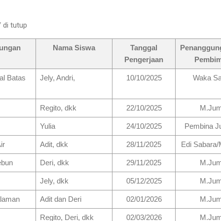
 di tutup
ungan
Nama Siswa
Tanggal
Penanggung
Pengerjaan
Pembim
al Batas
Jely, Andri,
10/10/2025
Waka Sa
Regito, dkk
22/10/2025
M.Jum
Yulia
24/10/2025
Pembina Jur
ir
Adit, dkk
28/11/2025
Edi Sabara
ebun
Deri, dkk
29/11/2025
M.Jum
Jely, dkk
05/12/2025
M.Jum
alaman
Adit dan Deri
02/01/2026
M.Jum
Regito, Deri, dkk
02/03/2026
M.Jum