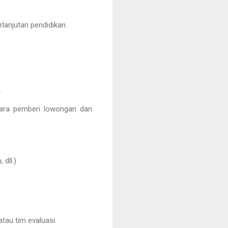
lanjutan pendidikan.
.
tara pemberi lowongan dan
dll.)
tau tim evaluasi.