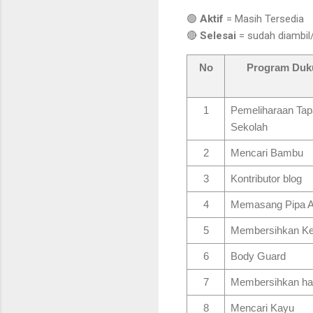
🟢
Aktif
= Masih Tersedia
🔴
Selesai
= sudah diambil/
No
Program Duk
1
Pemeliharaan Tap
Sekolah
2
Mencari Bambu
3
Kontributor blog
4
Memasang Pipa A
5
Membersihkan K
6
Body Guard
7
Membersihkan h
8
Mencari Kayu