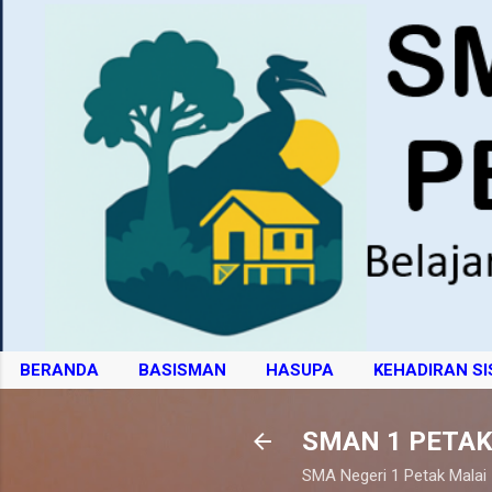
BERANDA
BASISMAN
HASUPA
KEHADIRAN S
SMAN 1 PETAK
SMA Negeri 1 Petak Malai