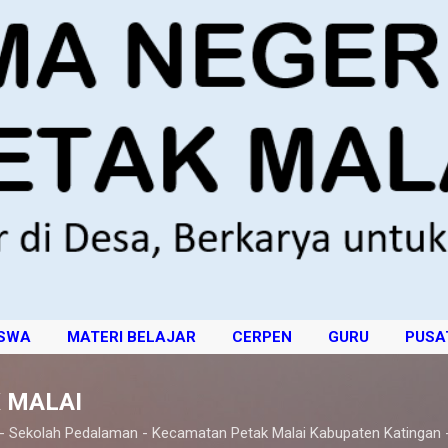
Langsung ke konten utama
ISWA
MATERI BELAJAR
CERPEN
GURU
PUSA
 MALAI
 - Sekolah Pedalaman - Kecamatan Petak Malai Kabupaten Katingan 