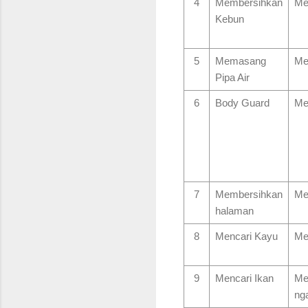
4
Membersihkan
Me
Kebun
5
Memasang
Me
Pipa Air
6
Body Guard
Me
7
Membersihkan
Me
halaman
8
Mencari Kayu
Me
9
Mencari Ikan
Me
ng