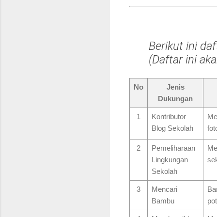
Berikut ini da
(Daftar ini a
No
Jenis
Dukungan
1
Kontributor
Me
Blog Sekolah
fot
2
Pemeliharaan
Me
Lingkungan
se
Sekolah
3
Mencari
Ba
Bambu
po