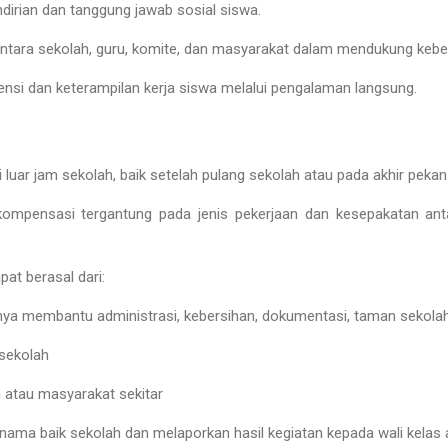
rian dan tanggung jawab sosial siswa.
antara sekolah, guru, komite, dan masyarakat dalam mendukung keber
si dan keterampilan kerja siswa melalui pengalaman langsung.
i luar jam sekolah
, baik setelah pulang sekolah atau pada akhir pekan
kompensasi
tergantung pada jenis pekerjaan dan kesepakatan an
at berasal dari:
nya membantu administrasi, kebersihan, dokumentasi, taman sekolah, 
 sekolah
 atau masyarakat sekitar
nama baik sekolah dan melaporkan hasil kegiatan kepada wali kelas a