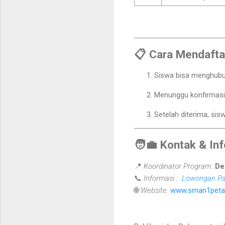
📋
Cara Mendafta
Siswa bisa menghubu
Menunggu konfirmasi
Setelah diterima, si
🧑‍💼
Kontak & In
📍
Koordinator Program:
De
📞
Informasi :
Lowongan Pa
🌐
Website:
www.sman1petak