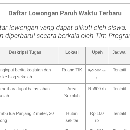
Daftar Lowongan Paruh Waktu Terbaru
ftar lowongan yang dapat diikuti oleh siswa.
kan diperbarui secara berkala oleh Tim Progra
Deskripsi Tugas
Lokasi
Upah
Jadwal
nginput berita kegiatan dan
Ruang TIK
Tentatif
Rp5.000/pos
o ke blog sekolah
t
melihara tapal batas lahan
Area
Rp600 rb
Tentatif
kolah
Sekolah
mbu tua Panjang 2 meter, 20
Hutan
Rp.100
Tentatif
tong
sekitar
rb