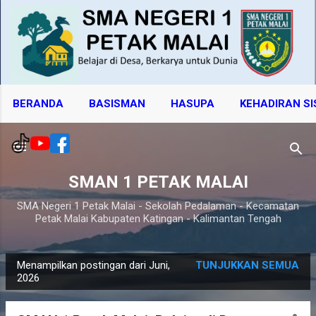
Langsung ke konten utama
BERANDA
BASISMAN
HASUPA
KEHADIRAN S
SMAN 1 PETAK MALAI
SMA Negeri 1 Petak Malai - Sekolah Pedalaman - Kecamatan
Petak Malai Kabupaten Katingan - Kalimantan Tengah
Menampilkan postingan dari Juni,
TUNJUKKAN SEMUA
P
2026
o
s