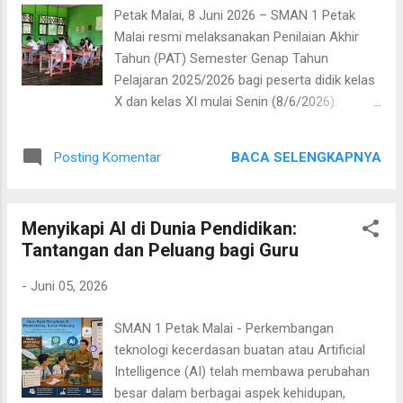
pada nilai-nilai budaya dan karakter
Petak Malai, 8 Juni 2026 – SMAN 1 Petak
masyarakat pedalaman Kalimantan.
Malai resmi melaksanakan Penilaian Akhir
Mengapa Memilih SMAN 1 Petak Malai? 1.
Tahun (PAT) Semester Genap Tahun
Sekolah Pedalaman dengan Semangat Maju
Pelajaran 2025/2026 bagi peserta didik kelas
dan Inovatif Meski berada di wilayah
X dan kelas XI mulai Senin (8/6/2026).
pedalaman, SMAN 1 Petak Malai
Kegiatan ini menjadi salah satu tahapan
membuktikan bahwa keterbatasan geografis
penting dalam proses evaluasi pembelajaran
bukanlah penghalang untuk maju. Sekolah
BACA SELENGKAPNYA
Posting Komentar
yang telah dilaksanakan selama satu tahun
terus menghadirkan berbagai inovasi dalam
ajaran. Seperti pelaksanaan asesmen
pembelajaran, pengelolaan sekolah, dan
sebelumnya, Penilaian Akhir Tahun kali ini
pengembangan peserta didik agar mampu
Menyikapi AI di Dunia Pendidikan:
kembali menggunakan sistem Computer
bersaing dengan sekolah...
Tantangan dan Peluang bagi Guru
Based Test (CBT) berbasis Android. Peserta
didik mengerjakan soal menggunakan
-
Juni 05, 2026
perangkat Chromebook dan smartphone
yang telah disiapkan sesuai dengan
SMAN 1 Petak Malai - Perkembangan
ketentuan yang berlaku. Penggunaan sistem
teknologi kecerdasan buatan atau Artificial
CBT diharapkan dapat meningkatkan
Intelligence (AI) telah membawa perubahan
efisiensi pelaksanaan ujian sekaligus
besar dalam berbagai aspek kehidupan,