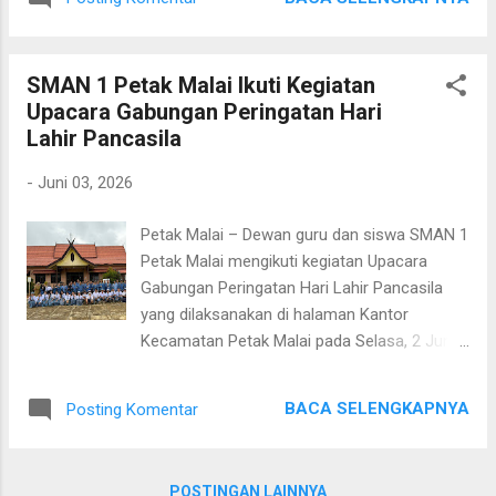
langsung oleh Kepala Dinas Pendidikan
kehilangan kemampuan menyelesaikan
Provinsi Kalimantan Tengah, Dr. M. Reza
masalah secara mandiri. Namun, apakah
Prabowo, S.IP., MPA , ini diikuti oleh berbagai
melarang penggunaan AI merupakan solus...
SMAN 1 Petak Malai Ikuti Kegiatan
unsur komunitas pendidikan dari seluruh
Upacara Gabungan Peringatan Hari
Kalimantan Tengah, mulai dari Musyawarah
Lahir Pancasila
Guru Mata Pelajaran (MGMP) , Musyawarah
Guru Bimbingan dan Konseling (MGBK) ,
-
Juni 03, 2026
Kelompok Kerja Guru (KKG) , hingga berbagai
komunitas belajar (Kombel) SMA, SMK, dan
Petak Malai – Dewan guru dan siswa SMAN 1
SKH. Di SMAN 1 Petak Malai, kegiatan diikuti
Petak Malai mengikuti kegiatan Upacara
secara bersama-sama oleh anggota Kombel
Gabungan Peringatan Hari Lahir Pancasila
"Isi Toples" yang berkumpul di ruang guru.
yang dilaksanakan di halaman Kantor
Dengan memanfaatkan fasilitas TV interaktif
Kecamatan Petak Malai pada Selasa, 2 Juni
sekolah , para guru dapat mengikuti jalannya
2026. Kegiatan ini diikuti oleh unsur ASN,
kegiatan dengan lebih nyaman dan interaktif
PNS, tenaga pendidik, serta peserta didik dari
sehingga materi yang disampaikan dapat
BACA SELENGKAPNYA
Posting Komentar
berbagai satuan pendidikan yang berada di
diterima dengan baik. Kegiatan ...
Desa Tumbang Baraoi, Kecamatan Petak
Malai. Pada peringatan Hari Lahir Pancasila
POSTINGAN LAINNYA