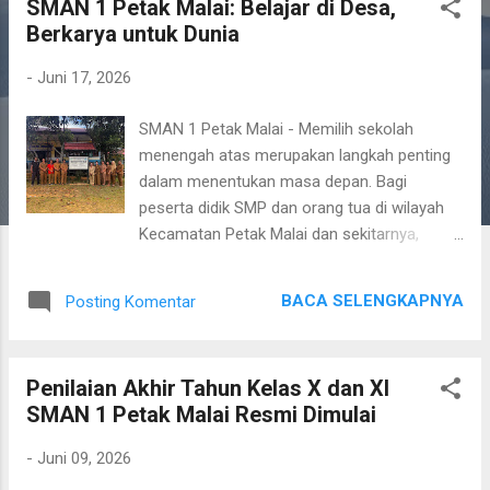
SMAN 1 Petak Malai: Belajar di Desa,
t
Berkarya untuk Dunia
i
n
-
Juni 17, 2026
g
SMAN 1 Petak Malai - Memilih sekolah
a
menengah atas merupakan langkah penting
n
dalam menentukan masa depan. Bagi
peserta didik SMP dan orang tua di wilayah
Kecamatan Petak Malai dan sekitarnya,
SMAN 1 Petak Malai hadir sebagai pilihan
terbaik untuk melanjutkan pendidikan jenjang
BACA SELENGKAPNYA
Posting Komentar
SMA tanpa harus meninggalkan kampung
halaman. Sebagai satu-satunya sekolah
menengah atas negeri di Kecamatan Petak
Penilaian Akhir Tahun Kelas X dan XI
Malai, SMAN 1 Petak Malai terus berbenah
SMAN 1 Petak Malai Resmi Dimulai
dan berkembang untuk memberikan layanan
pendidikan yang berkualitas, relevan dengan
-
Juni 09, 2026
perkembangan zaman, serta tetap berpijak