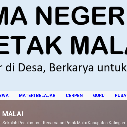
Langsung ke konten utama
ISWA
MATERI BELAJAR
CERPEN
GURU
PUSA
 MALAI
 - Sekolah Pedalaman - Kecamatan Petak Malai Kabupaten Katingan 