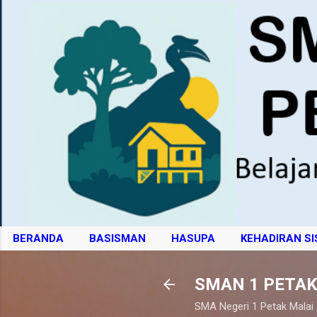
BERANDA
BASISMAN
HASUPA
KEHADIRAN S
SMAN 1 PETAK
SMA Negeri 1 Petak Malai