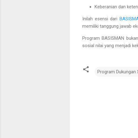
Keberanian
dan keten
Inilah esensi dari
BASISM
memiliki tanggung jawab ek
Program BASISMAN bukan h
sosial nilai yang menjadi 
Program Dukungan S
K
o
m
e
n
t