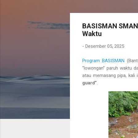
BASISMAN SMAN 1 
Waktu
-
Desember 05, 2025
Program BASISMAN
(Bant
“lowongan” paruh waktu da
atau memasang pipa, kali
guard”
.