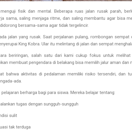
 menguji fisik dan mental. Beberapa ruas jalan rusak parah, berl
rja sama, saling menjaga ritme, dan saling membantu
agar bisa me
 didorong bersama-sama agar tidak tergelincir.
pada jalan yang rusak. Saat perjalanan pulang, rombongan sempat 
enyerupai King Kobra
. Ular itu melintang di jalan dan sempat menghala
ara beriringan, salah satu dari kami cukup fokus untuk melihat
rikan membuat pengendara di belakang bisa memilih jalur aman dan 
gat bahwa aktivitas di pedalaman memiliki risiko tersendiri, dan t
engada-ada.
 pelajaran berharga bagi para siswa. Mereka belajar tentang:
alankan tugas dengan sungguh-sungguh
isi sulit
uasi tak terduga