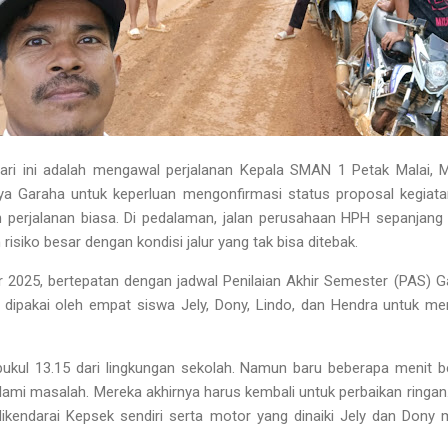
ari ini adalah
mengawal perjalanan Kepala SMAN 1 Petak Malai,
ya Garaha
untuk keperluan mengonfirmasi status proposal kegiata
an perjalanan biasa. Di pedalaman, jalan perusahaan HPH sepanjan
risiko besar dengan kondisi jalur yang tak bisa ditebak.
r 2025, bertepatan dengan jadwal Penilaian Akhir Semester (PAS) Ga
u dipakai oleh empat siswa
Jely, Dony, Lindo, dan Hendra
untuk me
 pukul 13.15 dari lingkungan sekolah. Namun baru beberapa menit 
i masalah. Mereka akhirnya harus kembali untuk perbaikan ringan
kendarai Kepsek sendiri serta motor yang dinaiki Jely dan Dony me