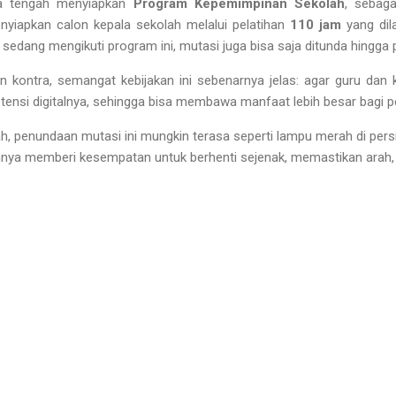
uga tengah menyiapkan
Program Kepemimpinan Sekolah
, sebag
nyiapkan calon kepala sekolah melalui pelatihan
110 jam
yang dila
 sedang mengikuti program ini, mutasi juga bisa saja ditunda hingga p
 kontra, semangat kebijakan ini sebenarnya jelas: agar guru dan 
nsi digitalnya, sehingga bisa membawa manfaat lebih besar bagi pe
ah, penundaan mutasi ini mungkin terasa seperti lampu merah di per
nya memberi kesempatan untuk berhenti sejenak, memastikan arah, 