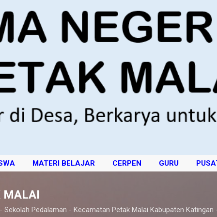
Langsung ke konten utama
ISWA
MATERI BELAJAR
CERPEN
GURU
PUSA
 MALAI
 - Sekolah Pedalaman - Kecamatan Petak Malai Kabupaten Katingan 