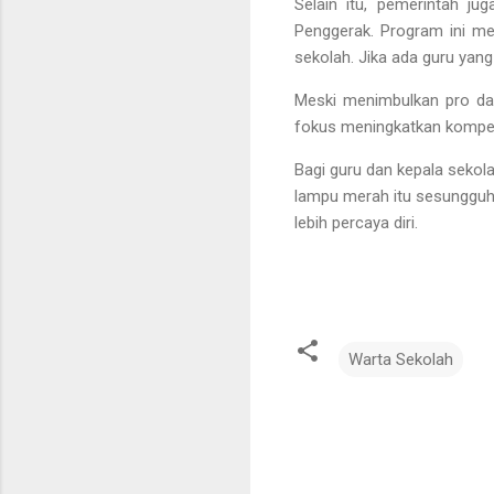
Selain itu, pemerintah j
Penggerak. Program ini me
sekolah. Jika ada guru yang
Meski menimbulkan pro dan
fokus meningkatkan kompete
Bagi guru dan kepala sekol
lampu merah itu sesungguh
lebih percaya diri.
Warta Sekolah
K
o
m