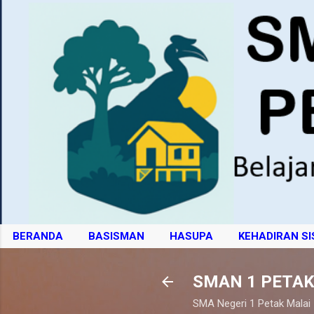
BERANDA
BASISMAN
HASUPA
KEHADIRAN S
SMAN 1 PETAK
SMA Negeri 1 Petak Malai