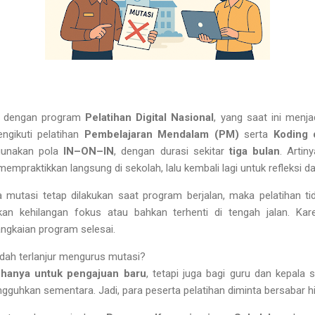
at dengan program
Pelatihan Digital Nasional
, yang saat ini menja
ngikuti pelatihan
Pembelajaran Mendalam (PM)
serta
Koding 
gunakan pola
IN–ON–IN
, dengan durasi sekitar
tiga bulan
. Artin
mempraktikkan langsung di sekolah, lalu kembali lagi untuk refleksi da
a mutasi tetap dilakukan saat program berjalan, maka pelatihan t
kan kehilangan fokus atau bahkan terhenti di tengah jalan. Ka
angkaian program selesai.
ah terlanjur mengurus mutasi?
 hanya untuk pengajuan baru
, tetapi juga bagi guru dan kepala
gguhkan sementara. Jadi, para peserta pelatihan diminta bersabar h