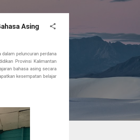
Bahasa Asing
a dalam peluncuran perdana
didikan Provinsi Kalimantan
ajaran bahasa asing secara
apatkan kesempatan belajar