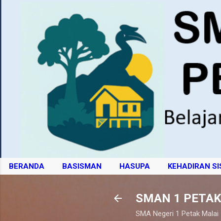
BERANDA
BASISMAN
HASUPA
KEHADIRAN S
SMAN 1 PETAK
SMA Negeri 1 Petak Malai