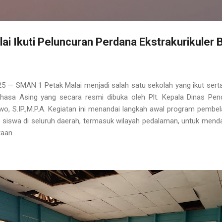
i Ikuti Peluncuran Perdana Ekstrakurikuler 
25
— SMAN 1 Petak Malai menjadi salah satu sekolah yang ikut sert
ahasa Asing
yang secara resmi dibuka oleh
Plt. Kepala Dinas Pen
, S.IP.,M.P
.A. Kegiatan ini menandai langkah awal program pembel
siswa di seluruh daerah, termasuk wilayah pedalaman, untuk mend
taan.