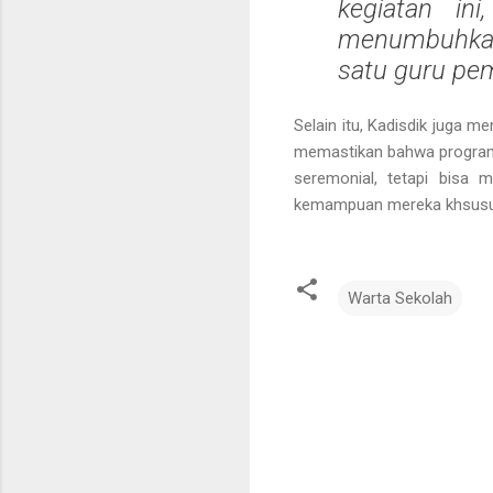
kegiatan ini
menumbuhkan 
satu guru pe
Selain itu, Kadisdik juga 
memastikan bahwa program in
seremonial, tetapi bisa 
kemampuan mereka khsusun
Warta Sekolah
K
o
m
e
n