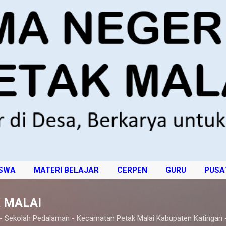
Langsung ke konten utama
ISWA
MATERI BELAJAR
CERPEN
GURU
PUSA
 MALAI
 - Sekolah Pedalaman - Kecamatan Petak Malai Kabupaten Katingan 