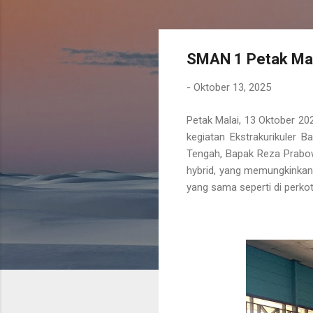
SMAN 1 Petak Mala
-
Oktober 13, 2025
Petak Malai, 13 Oktober 20
kegiatan
Ekstrakurikuler B
Tengah, Bapak Reza Prabowo
hybrid
, yang memungkinkan 
yang sama seperti di perko