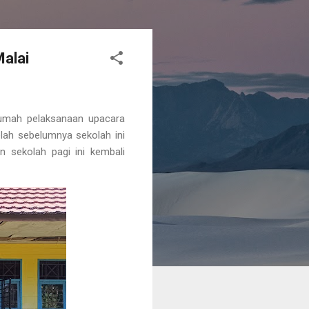
Malai
rumah pelaksanaan upacara
lah sebelumnya sekolah ini
sekolah pagi ini kembali