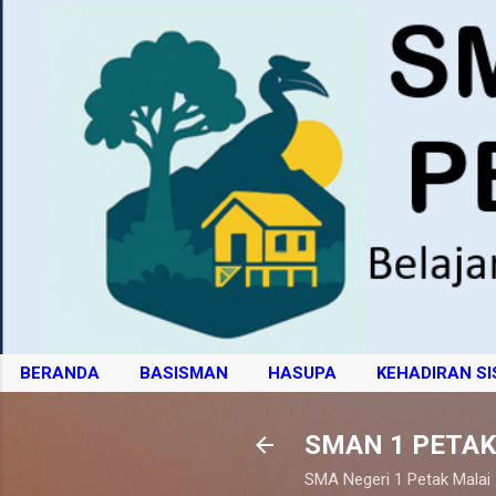
BERANDA
BASISMAN
HASUPA
KEHADIRAN S
SMAN 1 PETAK
SMA Negeri 1 Petak Malai