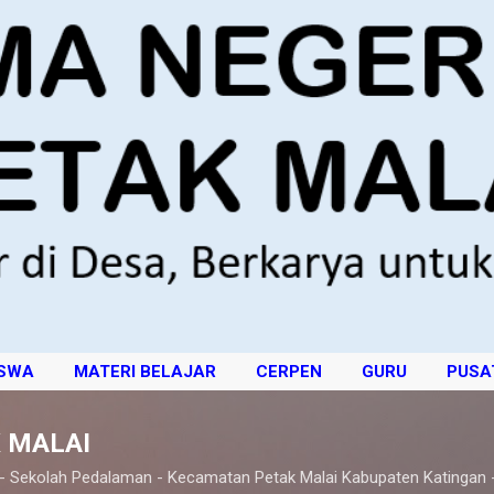
Langsung ke konten utama
ISWA
MATERI BELAJAR
CERPEN
GURU
PUSA
 MALAI
 - Sekolah Pedalaman - Kecamatan Petak Malai Kabupaten Katingan 