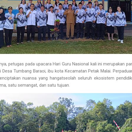
ya, petugas pada upacara Hari Guru Nasional kali ini merupakan par
di Desa Tumbang Baraoi, ibu kota Kecamatan Petak Malai. Perpadua
enciptakan nuansa yang hangatseolah seluruh ekosistem pendidi
ma, satu semangat, dan satu tujuan.