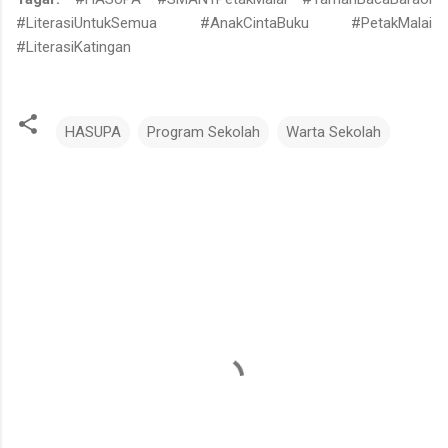
#LiterasiUntukSemua #AnakCintaBuku #PetakMalai
#LiterasiKatingan
HASUPA
Program Sekolah
Warta Sekolah
K
o
m
e
n
t
a
r