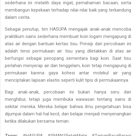
sederhana ini melatih daya ingat, pemahaman bacaan, serta
membangun kepekaan terhadap nilai-nilai baik yang terkandung
dalam cerita.
Sebagai penutup, tim HASUPA mengajak anak-anak mencoba
praktikum sains sederhana
membuat koin logam mengapung di
atas air dengan bantuan
kertas tisu
. Prinsip dari percobaan ini
adalah
tensi permukaan air
: tisu yang diletakkan di atas air
berfungsi sebagai penopang sementara bagi koin. Saat tisu
perlahan menyerap air dan tenggelam, koin tetap mengapung di
permukaan karena gaya kohesi antar molekul air yang
menciptakan lapisan elastis seperti kulit tipis di permukaannya.
Bagi anak-anak, percobaan ini bukan hanya seru dan
menghibur, tetapi juga membuka wawasan tentang sains di
sekitar mereka. Mereka belajar bahwa ilmu pengetahuan bisa
dijumpai dalam hal-hal kecil, dan belajar menjadi menyenangkan
ketika dilakukan bersama teman.
Tagar:
#HASUPA #SMAN1PetakMalai #TamanBacaBaraoi