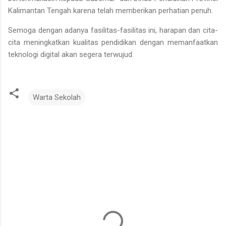
Kalimantan Tengah karena telah memberikan perhatian penuh.
Semoga dengan adanya fasilitas-fasilitas ini, harapan dan cita-
cita meningkatkan kualitas pendidikan dengan memanfaatkan
teknologi digital akan segera terwujud.
Warta Sekolah
K
o
m
e
n
t
a
r