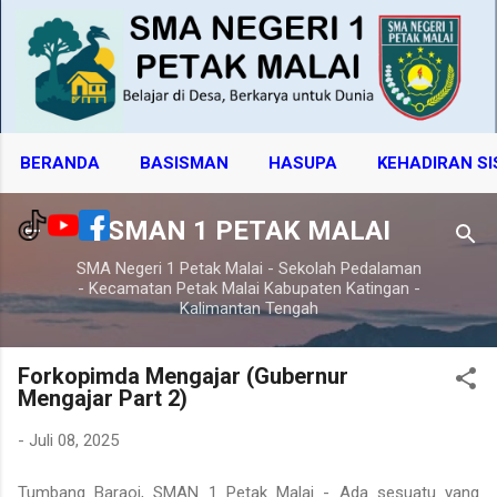
Langsung ke konten utama
BERANDA
BASISMAN
HASUPA
KEHADIRAN S
SMAN 1 PETAK MALAI
SMA Negeri 1 Petak Malai - Sekolah Pedalaman
- Kecamatan Petak Malai Kabupaten Katingan -
Kalimantan Tengah
Forkopimda Mengajar (Gubernur
Mengajar Part 2)
-
Juli 08, 2025
Tumbang Baraoi, SMAN 1 Petak Malai - Ada sesuatu yang