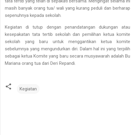
tata tertib yang telah di sepakati bersama. Mengingat selama ini
masih banyak orang tua/ wali yang kurang peduli dan berharap
sepenuhnya kepada sekolah.
Kegiatan di tutup dengan penandatangan dukungan atau
kesepakatan tata tertib sekolah dan pemilihan ketua komite
sekolah yang baru untuk menggantikan ketua komite
sebelumnya yang mengundurkan diri. Dalam hal ini yang terpilih
sebagai ketua Komite yang baru secara musyawarah adalah Bu
Mariana orang tua dari Deri Repandi.
Kegiatan
K
o
m
e