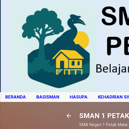
BERANDA
BASISMAN
HASUPA
KEHADIRAN S
SMAN 1 PETAK
SMA Negeri 1 Petak Malai