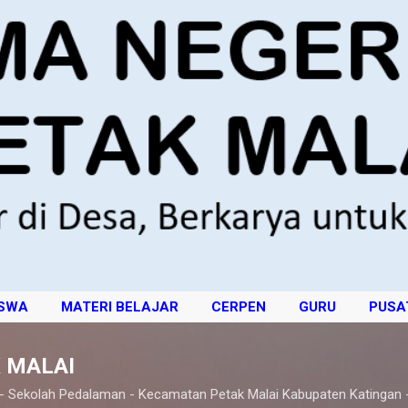
Langsung ke konten utama
ISWA
MATERI BELAJAR
CERPEN
GURU
PUSA
 MALAI
 - Sekolah Pedalaman - Kecamatan Petak Malai Kabupaten Katingan 