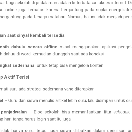
sar bagi sekolah di pedalaman adalah
keterbatasan akses internet
. D
ku online juga terbatas karena bergantung pada suplai energi listr
h bergantung pada tenaga matahari. Namun, hal ini tidak menjadi pen
n saat sinyal kembali tersedia
.
lebih dahulu secara offline
misal menggunakan aplikasi pengol
ih dahuu di word, kemudian diunggah saat ada koneksi.
ngkat sederhana
untuk tetap bisa mengelola konten.
 Aktif Terisi
mati suri, ada strategi sederhana yang diterapkan:
el
– Guru dan siswa menulis artikel lebih dulu, lalu disimpan untuk di
 penjadwalan
– Blog sekolah bisa memanfaatkan fitur
schedule
 hari tanpa harus login saat itu juga.
idak hanya guru, tetapi juga siswa dilibatkan dalam penulisan art