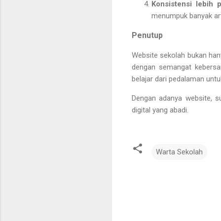
Konsistensi lebih 
menumpuk banyak arti
Penutup
Website sekolah bukan han
dengan semangat kebersam
belajar dari pedalaman untu
Dengan adanya website, sua
digital yang abadi.
Warta Sekolah
K
o
m
e