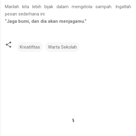
Marilah kita lebih bijak dalam mengelola sampah. Ingatlah
pesan sederhana ini:
“Jaga bumi, dan dia akan menjagamu.”
Kreatifitas
Warta Sekolah
K
o
m
e
n
t
a
r