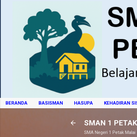
BERANDA
BASISMAN
HASUPA
KEHADIRAN S
SMAN 1 PETAK
SMA Negeri 1 Petak Malai