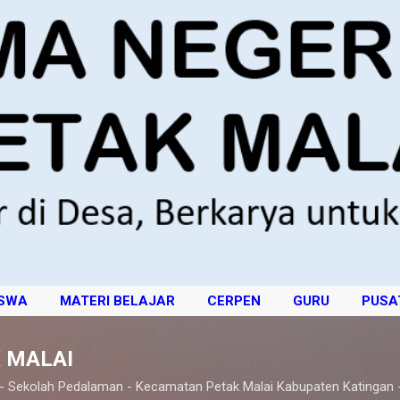
Langsung ke konten utama
ISWA
MATERI BELAJAR
CERPEN
GURU
PUSA
 MALAI
 - Sekolah Pedalaman - Kecamatan Petak Malai Kabupaten Katingan 