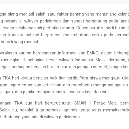
ngga siang menjadi salah satu faktor penting yang menunjang kela
ng berada di wilayah pedalaman dan sangat bergantung pada jaringa
 cuaca selalu menjadi perhatian utama. Cuaca buruk seperti hujan de
an koneksi, bahkan berpotensi menimbulkan resiko pada perangka
 berarti yang muncul.
beralasan karena berdasarkan informasi dari BMKG, dalam beberapa
n meningkat di sebagian besar wilayah Indonesia. Meski demikian, 
gala persiapan berjalan baik, mulai dari jaringan internet, hingga ke
TKA hari kedua berjalan baik dan tertib. Para siswa mengikuti uji
ian juga memastikan ketertiban dan membantu mengatasi apabila ter
, guru, dan panitia menjadi kunci kelancaran kegiatan ini.
anaan TKA dua hari berturut-turut, SMAN 1 Petak Malai berh
 Selain itu, sekolah juga semakin optimis untuk terus memaksimal
terbatasan yang ada di wilayah pedalaman.