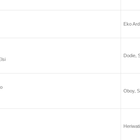
Eko Ard
Dodie, 
lsi
ko
Oboy, S
Heriwat