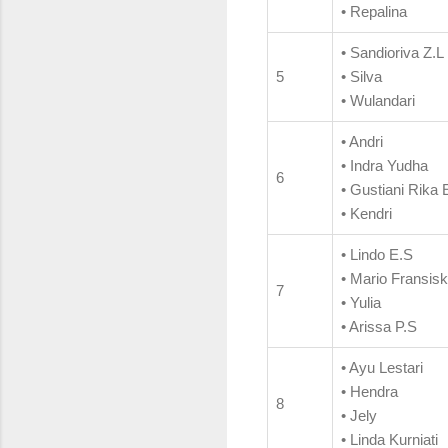
• Repalina
• Sandioriva Z.L
5
• Silva
• Wulandari
• Andri
• Indra Yudha
6
• Gustiani Rika E
• Kendri
• Lindo E.S
• Mario Fransis
7
• Yulia
• Arissa P.S
• Ayu Lestari
• Hendra
8
• Jely
• Linda Kurniati