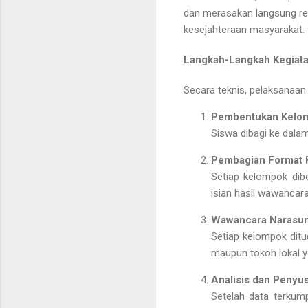
dan merasakan langsung rea
kesejahteraan masyarakat.
Langkah-Langkah Kegiat
Secara teknis, pelaksanaan
Pembentukan Kelom
Siswa dibagi ke dala
Pembagian Format 
Setiap kelompok dib
isian hasil wawancara
Wawancara Narasu
Setiap kelompok dit
maupun tokoh lokal 
Analisis dan Penyu
Setelah data terkum