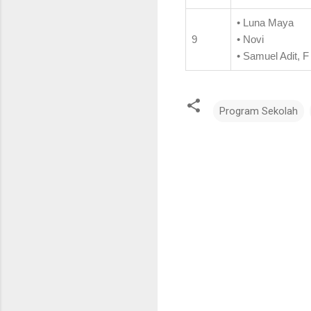
• Luna Maya
9
• Novi
• Samuel Adit, F
Program Sekolah
K
o
m
e
n
t
a
r