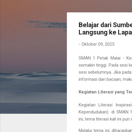
Belajar dari Sumb
Langsung ke Lap
-
Oktober 09, 2025
SMAN 1 Petak Malai - Ke
semakin tinggi. Pada
sesi k
sesi sebelumnya. Jika pad
informasi dari bacaan, maka
Kegiatan Literasi yang 
Kegiatan Literasi Inspir
Kependudukan)
di SMAN 1 
ini, tema literasi kali ini p
Melalui tema ini, diharap