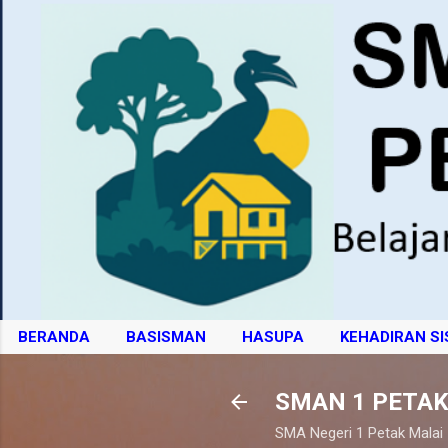
BERANDA
BASISMAN
HASUPA
KEHADIRAN S
SMAN 1 PETAK
SMA Negeri 1 Petak Malai