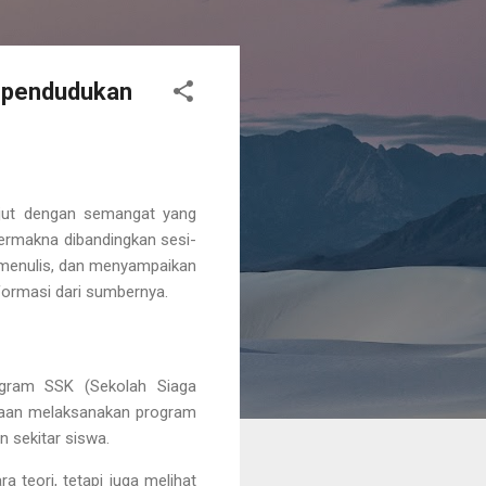
Kependudukan
njut dengan semangat yang
bermakna dibandingkan sesi-
 menulis, dan menyampaikan
nformasi dari sumbernya
.
rogram
SSK (Sekolah Siaga
yaan melaksanakan program
n sekitar siswa.
 teori, tetapi juga
melihat