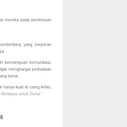
ta
mereka pada pertemuan
pembimbing
yang berperan
ya.
tih
kemampuan komunikasi,
lajar menghargai perbedaan
ang benar.
k hanya kuat di ruang kelas,
, Berkarya untuk Dunia.”
 4