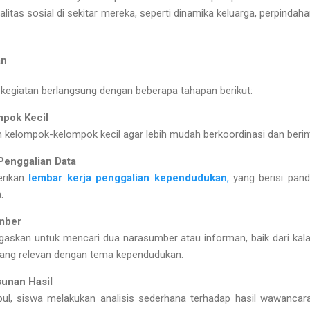
litas sosial di sekitar mereka
, seperti dinamika keluarga, perpindah
an
 kegiatan berlangsung dengan beberapa tahapan berikut:
pok Kecil
m kelompok-kelompok kecil agar lebih mudah berkoordinasi dan beri
Penggalian Data
erikan
lembar kerja penggalian kependudukan
,
yang berisi pan
.
mber
ugaskan untuk mencari
dua narasumber atau informan
, baik dari ka
yang relevan dengan tema kependudukan.
sunan Hasil
pul, siswa melakukan
analisis sederhana
terhadap hasil wawancara