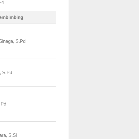
-4
embimbing
Sinaga, S.Pd
, S.Pd
S.Pd
ara, S.Si