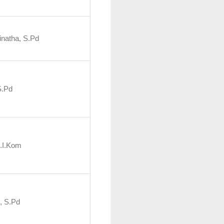
inatha, S.Pd
S.Pd
.I.Kom
i, S.Pd