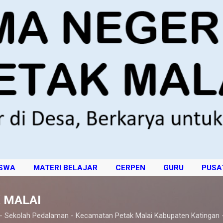
Langsung ke konten utama
ISWA
MATERI BELAJAR
CERPEN
GURU
PUSA
 MALAI
 - Sekolah Pedalaman - Kecamatan Petak Malai Kabupaten Katingan 