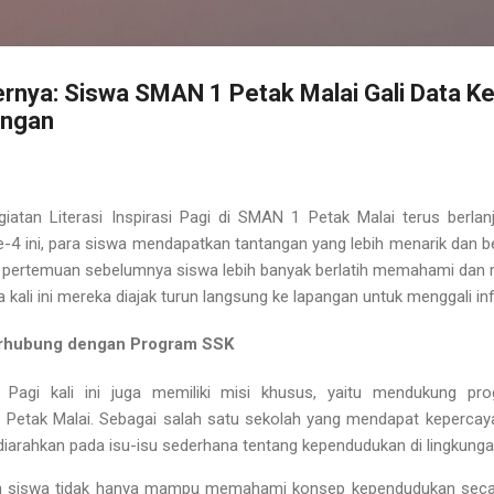
ernya: Siswa SMAN 1 Petak Malai Gali Data 
angan
giatan
Literasi Inspirasi Pagi
di
SMAN 1 Petak Malai
terus berla
e-4
ini, para siswa mendapatkan tantangan yang lebih menarik dan 
a pertemuan sebelumnya siswa lebih banyak berlatih memahami dan
 kali ini mereka diajak
turun langsung ke lapangan untuk menggali i
Terhubung dengan Program SSK
asi Pagi kali ini juga memiliki misi khusus, yaitu mendukung p
Petak Malai. Sebagai salah satu sekolah yang mendapat keperca
un diarahkan pada
isu-isu sederhana tentang kependudukan
di lingkunga
kan siswa tidak hanya mampu memahami konsep kependudukan secara