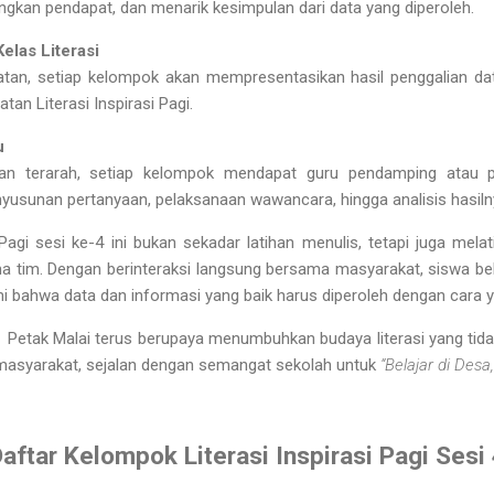
gkan pendapat, dan menarik kesimpulan dari data yang diperoleh.
Kelas Literasi
atan, setiap kelompok akan
mempresentasikan hasil penggalian da
tan Literasi Inspirasi Pagi.
u
alan terarah, setiap kelompok mendapat
guru pendamping atau 
sunan pertanyaan, pelaksanaan wawancara, hingga analisis hasiln
 Pagi sesi ke-4 ini bukan sekadar latihan menulis, tetapi juga mela
ma tim
. Dengan berinteraksi langsung bersama masyarakat, siswa be
bahwa data dan informasi yang baik harus diperoleh dengan cara y
1 Petak Malai terus berupaya menumbuhkan budaya literasi yang tida
 masyarakat
, sejalan dengan semangat sekolah untuk
“Belajar di Desa
aftar Kelompok Literasi Inspirasi Pagi Sesi