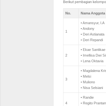
Berikut pembagian kelompok
No.
Nama Anggota
• Amansyur, I.A
• Andony
1
• Deri Astianata
• Deri Repandi
• Ekae Santikae
2
• Imellisa Dwi S
• Lena Oktavia
• Magdalena Kris
• Melsi
3
• Muliono
• Nisa Selsiani
• Randie
4
• Regito Pranta