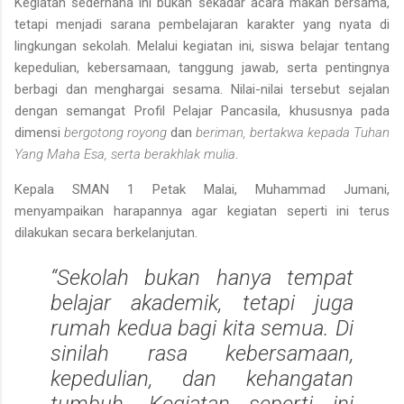
Kegiatan sederhana ini bukan sekadar acara makan bersama,
tetapi menjadi
sarana pembelajaran karakter
yang nyata di
lingkungan sekolah. Melalui kegiatan ini, siswa belajar tentang
kepedulian, kebersamaan, tanggung jawab, serta pentingnya
berbagi dan menghargai sesama
. Nilai-nilai tersebut sejalan
dengan semangat
Profil Pelajar Pancasila
, khususnya pada
dimensi
bergotong royong
dan
beriman, bertakwa kepada Tuhan
Yang Maha Esa, serta berakhlak mulia
.
Kepala SMAN 1 Petak Malai,
Muhammad Jumani
,
menyampaikan harapannya agar kegiatan seperti ini terus
dilakukan secara berkelanjutan.
“Sekolah bukan hanya tempat
belajar akademik, tetapi juga
rumah kedua bagi kita semua. Di
sinilah rasa kebersamaan,
kepedulian, dan kehangatan
tumbuh. Kegiatan seperti ini